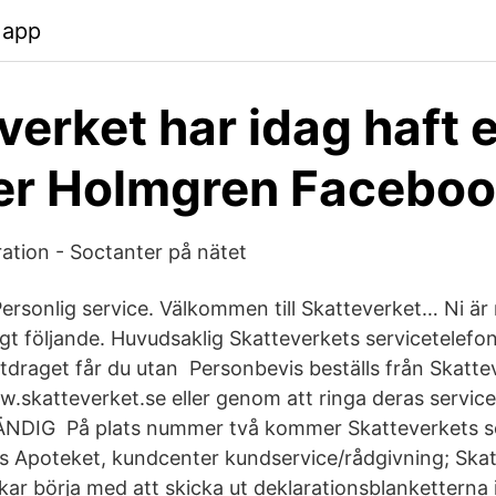
.app
erket har idag haft et
er Holmgren Facebo
ation - Soctanter på nätet
ersonlig service. Välkommen till Skatteverket… Ni är
igt följande. Huvudsaklig Skatteverkets servicetelef
Utdraget får du utan Personbevis beställs från Skatte
skatteverket.se eller genom att ringa deras servic
NDIG På plats nummer två kommer Skatteverkets se
s Apoteket, kundcenter kundservice/rådgivning; Ska
kar börja med att skicka ut deklarationsblanketterna 