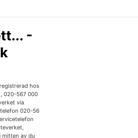
t... -
ok
 registrerad hos
on, 020-567 000
verket via
etelefon 020-56
rvicetelefon
tteverket,
i mitten av du