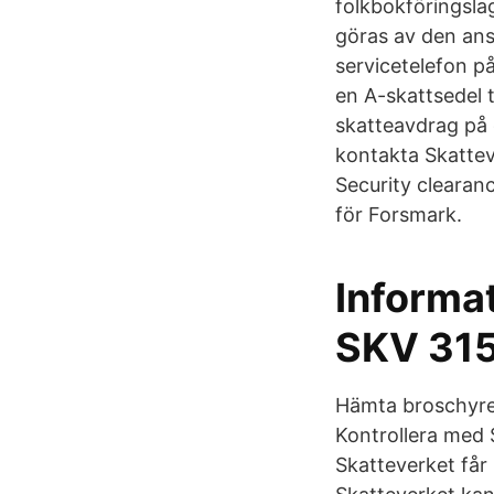
folkbokföringsla
göras av den ans
servicetelefon 
en A-skattsedel t
skatteavdrag på 
kontakta Skattev
Security clearan
för Forsmark.
Informat
SKV 315
Hämta broschyrer
Kontrollera med 
Skatteverket får 