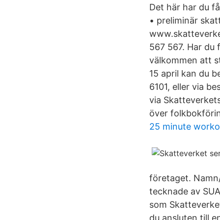
Det här har du få
• preliminär ska
www.skatteverket
567 567. Har du f
välkommen att st
15 april kan du b
6101, eller via b
via Skatteverket
över folkbokföri
25 minute worko
företaget. Namn
tecknade av SUA-a
som Skatteverket
du ansluten till 