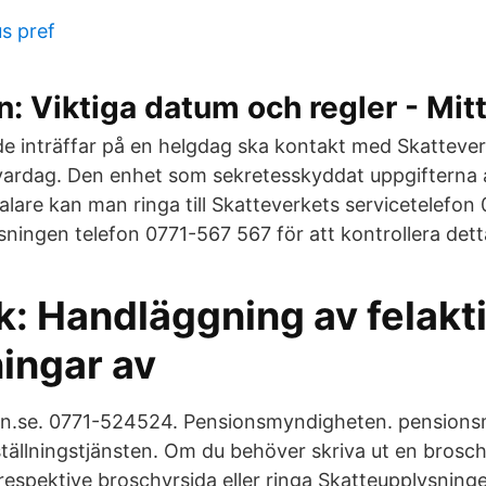
us pref
n: Viktiga datum och regler - Mit
 inträffar på en helgdag ska kontakt med Skattever
rdag. Den enhet som sekretesskyddat uppgifterna a
alare kan man ringa till Skatteverkets servicetelefo
sningen telefon 0771-567 567 för att kontrollera dett
: Handläggning av felakt
ingar av
an.se. 0771-524524. Pensionsmyndigheten. pensions
ällningstjänsten. Om du behöver skriva ut en brosch
n respektive broschyrsida eller ringa Skatteupplysnin