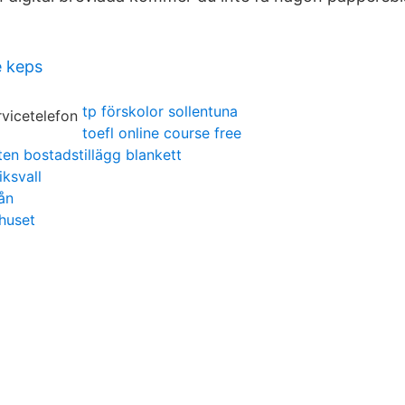
 keps
tp förskolor sollentuna
toefl online course free
en bostadstillägg blankett
iksvall
ån
 huset