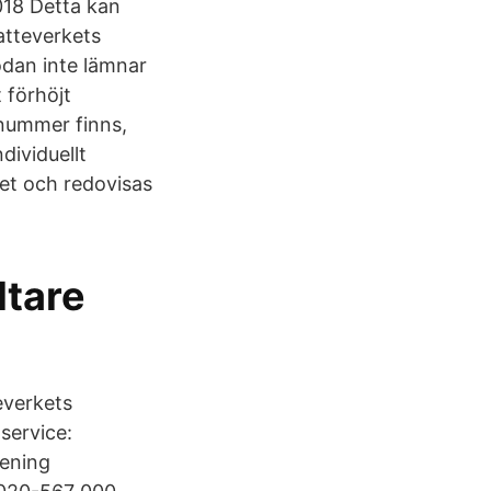
018 Detta kan
atteverkets
dan inte lämnar
t förhöjt
nummer finns,
dividuellt
get och redovisas
ltare
everkets
 service:
rening