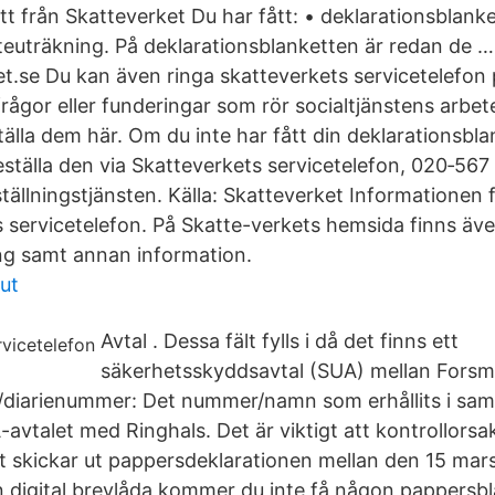
tt från Skatteverket Du har fått: • deklarationsblanke
tteuträkning. På deklarationsblanketten är redan de …
.se Du kan även ringa skatteverkets servicetelefon 
rågor eller funderingar som rör socialtjänstens arbet
älla dem här. Om du inte har fått din deklarationsbl
eställa den via Skatteverkets servicetelefon, 020‑567 
eställningstjänsten. Källa: Skatteverket Informationen f
s servicetelefon. På Skatte-verkets hemsida finns äve
ng samt annan information.
ut
Avtal . Dessa fält fylls i då det finns ett
säkerhetsskyddsavtal (SUA) mellan Fors
/diarienummer: Det nummer/namn som erhållits i s
vtalet med Ringhals. Det är viktigt att kontrollorsak f
 skickar ut pappersdeklarationen mellan den 15 mars 
en digital brevlåda kommer du inte få någon pappersbl