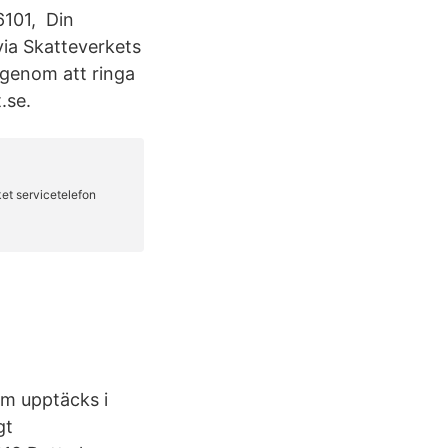
6101, Din
via Skatteverkets
u genom att ringa
.se.
om upptäcks i
gt