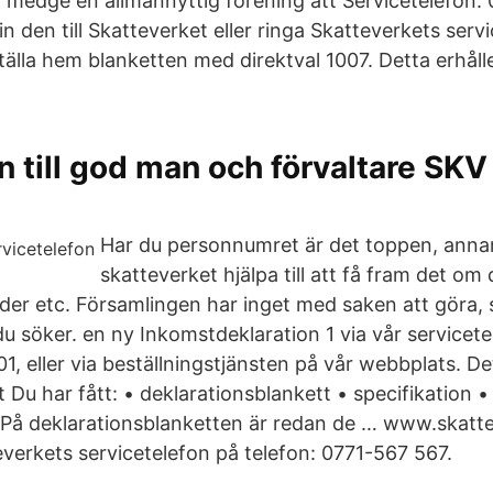
 medge en allmännyttig förening att Servicetelefon:
n den till Skatteverket eller ringa Skatteverkets serv
älla hem blanketten med direktval 1007. Detta erhålle
n till god man och förvaltare SK
Har du personnumret är det toppen, anna
skatteverket hjälpa till att få fram det om 
der etc. Församlingen har inget med saken att göra, s
u söker. en ny Inkomstdeklaration 1 via vår servicet
01, eller via beställningstjänsten på vår webbplats. De
 Du har fått: • deklarationsblankett • specifikation •
 På deklarationsblanketten är redan de … www.skatt
everkets servicetelefon på telefon: 0771-567 567.