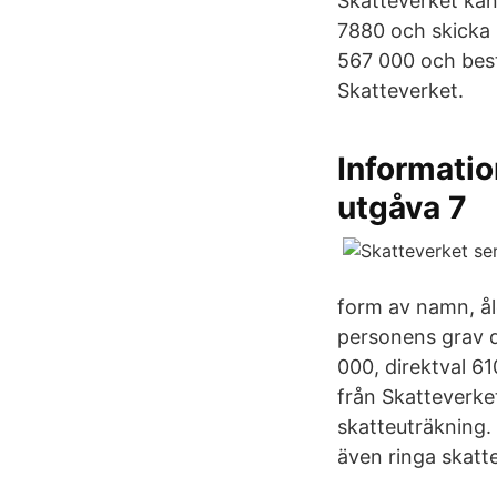
Skatteverket kan
7880 och skicka i
567 000 och best
Skatteverket.
Informatio
utgåva 7
form av namn, ål
personens grav d
000, direktval 61
från Skatteverket
skatteuträkning.
även ringa skatt