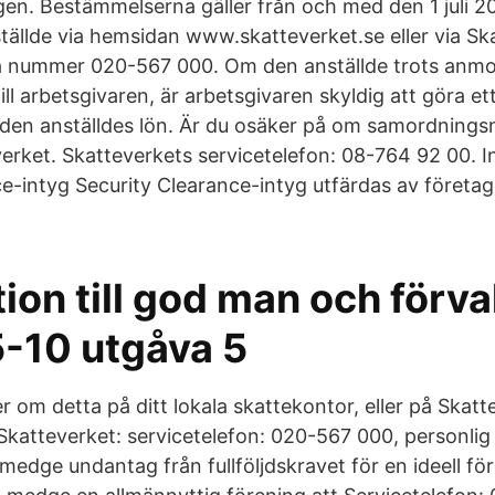
gen. Bestämmelserna gäller från och med den 1 juli 2
tällde via hemsidan www.skatteverket.se eller via Sk
på nummer 020-567 000. Om den anställde trots anmo
ill arbetsgivaren, är arbetsgivaren skyldig att göra et
den anställdes lön. Är du osäker på om samordnings
erket. Skatteverkets servicetelefon: 08-764 92 00. In
ce-intyg Security Clearance-intyg utfärdas av företa
ion till god man och förva
-10 utgåva 5
 om detta på ditt lokala skattekontor, eller på Skatt
Skatteverket: servicetelefon: 020-567 000, personlig
medge undantag från fullföljdskravet för en ideell fö