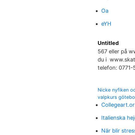
Oa
eYH
Untitled
567 eller på w
du i www.skatt
telefon: 0771-
Nicke nyfiken o
valpkurs götebo
Collegeart.or
Italienska he
När blir stre