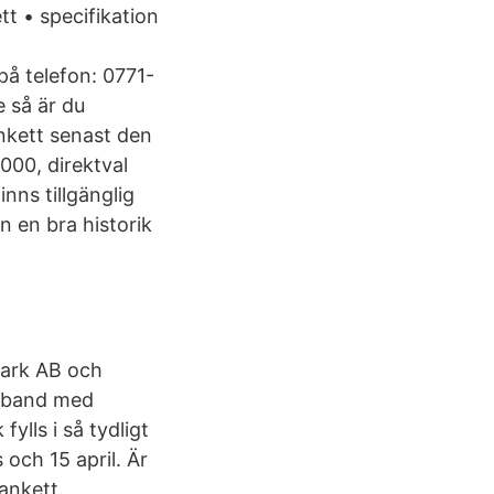
tt • specifikation
på telefon: 0771-
e så är du
ankett senast den
000, direktval
inns tillgänglig
n en bra historik
mark AB och
amband med
ylls i så tydligt
och 15 april. Är
ankett.