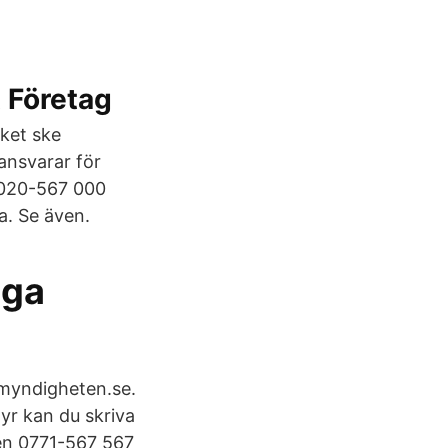
t Företag
ket ske
nsvarar för
n 020-567 000
a. Se även.
iga
myndigheten.se.
yr kan du skriva
gen 0771-567 567