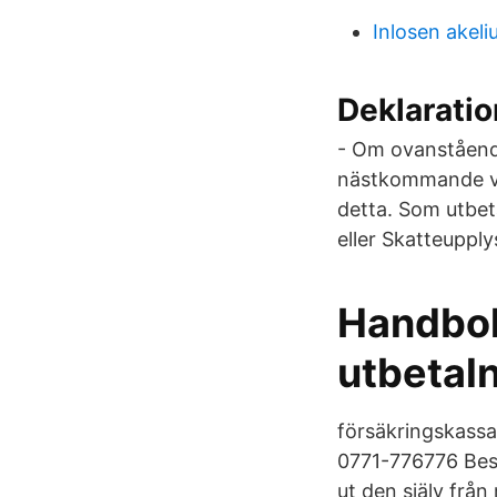
Inlosen akeli
Deklaratio
- Om ovanstående
nästkommande va
detta. Som utbet
eller Skatteupply
Handbok
utbetaln
försäkringskass
0771-776776 Best
ut den själv frå