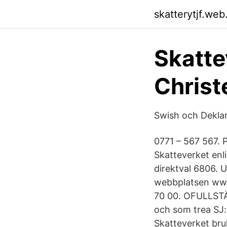
skatterytjf.web
Skattev
Christ
Swish och Deklar
0771 – 567 567. P
Skatteverket enl
direktval 6806. 
webbplatsen www.
70 00. OFULLSTÄ
och som trea SJ:
Skatteverket bru