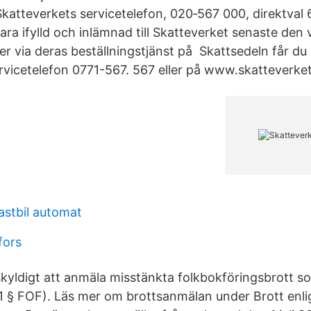
Skatteverkets servicetelefon, 020‑567 000, direktval 
ara ifylld och inlämnad till Skatteverket senaste den 
ler via deras beställningstjänst på Skattsedeln får d
rvicetelefon 0771-567. 567 eller på www.skatteverket
astbil automat
fors
skyldigt att anmäla misstänkta folkbokföringsbrott s
 § FOF). Läs mer om brottsanmälan under Brott enli