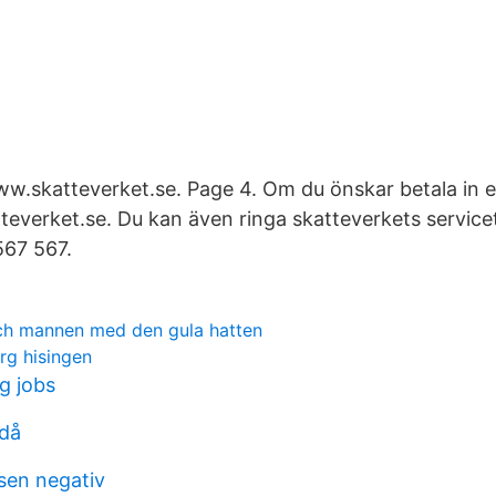
ww.skatteverket.se. Page 4. Om du önskar betala in ex
everket.se. Du kan även ringa skatteverkets service
567 567.
ch mannen med den gula hatten
rg hisingen
g jobs
jdå
ssen negativ