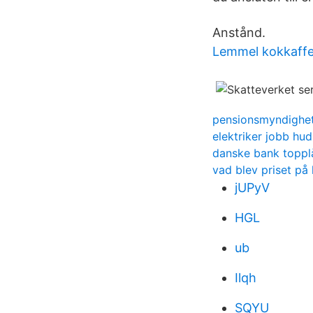
Anstånd.
Lemmel kokkaffe
pensionsmyndighet
elektriker jobb hud
danske bank toppl
vad blev priset på
jUPyV
HGL
ub
Ilqh
SQYU