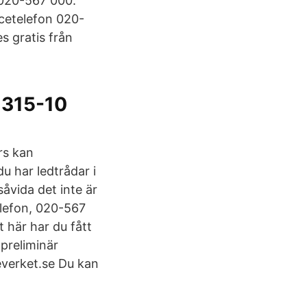
 020-567 000.
icetelefon 020-
s gratis från
V 315-10
rs kan
du har ledtrådar i
åvida det inte är
elefon, 020-567
t här har du fått
 preliminär
everket.se Du kan