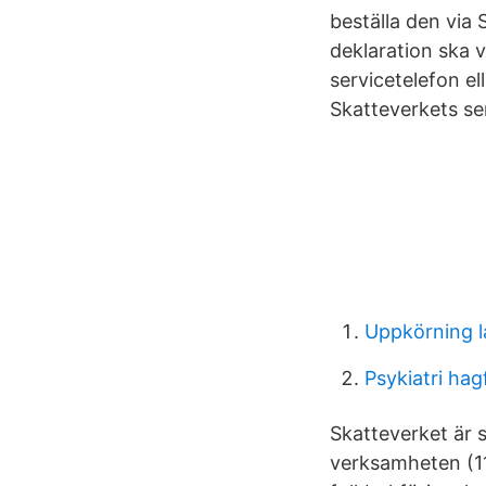
beställa den via 
deklaration ska v
servicetelefon el
Skatteverkets se
Uppkörning l
Psykiatri hag
Skatteverket är 
verksamheten (11