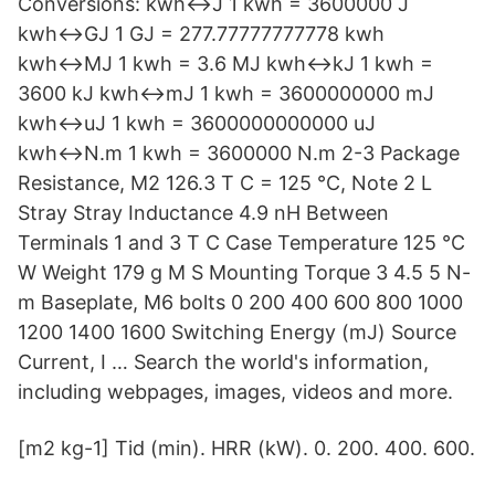
Conversions: kwh↔J 1 kwh = 3600000 J
kwh↔GJ 1 GJ = 277.77777777778 kwh
kwh↔MJ 1 kwh = 3.6 MJ kwh↔kJ 1 kwh =
3600 kJ kwh↔mJ 1 kwh = 3600000000 mJ
kwh↔uJ 1 kwh = 3600000000000 uJ
kwh↔N.m 1 kwh = 3600000 N.m 2-3 Package
Resistance, M2 126.3 T C = 125 °C, Note 2 L
Stray Stray Inductance 4.9 nH Between
Terminals 1 and 3 T C Case Temperature 125 °C
W Weight 179 g M S Mounting Torque 3 4.5 5 N-
m Baseplate, M6 bolts 0 200 400 600 800 1000
1200 1400 1600 Switching Energy (mJ) Source
Current, I … Search the world's information,
including webpages, images, videos and more.
[m2 kg-1] Tid (min). HRR (kW). 0. 200. 400. 600.