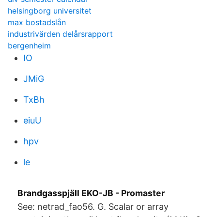
helsingborg universitet
max bostadslån
industrivärden delårsrapport
bergenheim
IO
JMiG
TxBh
eiuU
hpv
le
Brandgasspjäll EKO-JB - Promaster
See: netrad_fao56. G. Scalar or array