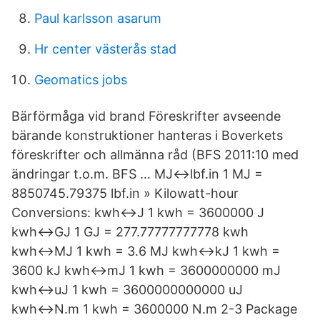
Paul karlsson asarum
Hr center västerås stad
Geomatics jobs
Bärförmåga vid brand Föreskrifter avseende
bärande konstruktioner hanteras i Boverkets
föreskrifter och allmänna råd (BFS 2011:10 med
ändringar t.o.m. BFS … MJ↔lbf.in 1 MJ =
8850745.79375 lbf.in » Kilowatt-hour
Conversions: kwh↔J 1 kwh = 3600000 J
kwh↔GJ 1 GJ = 277.77777777778 kwh
kwh↔MJ 1 kwh = 3.6 MJ kwh↔kJ 1 kwh =
3600 kJ kwh↔mJ 1 kwh = 3600000000 mJ
kwh↔uJ 1 kwh = 3600000000000 uJ
kwh↔N.m 1 kwh = 3600000 N.m 2-3 Package