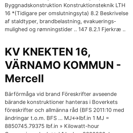
Byggnadskonstruktion Konstruktionsteknik LTH
16 *(Tidigare per omslutningsyta) 8.2 Beskrivelse
af staldtyper, brandbelastning, evakuerings-
mulighed og rømningstider .. 147 8.2.1 Fjerkræ ..
KV KNEKTEN 16,
VÄRNAMO KOMMUN -
Mercell
Bärförmåga vid brand Föreskrifter avseende
bärande konstruktioner hanteras i Boverkets
föreskrifter och allmänna råd (BFS 2011:10 med
ändringar t.o.m. BFS … MJ↔lbf.in 1 MJ =
8850745.79375 lbf.in » Kilowatt-hour