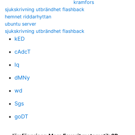
kramfors
sjukskrivning utbrändhet flashback
hemnet riddarhyttan
ubuntu server
sjukskrivning utbrändhet flashback
kED
cAdcT
Iq
dMNy
wd
Sgs
goDT