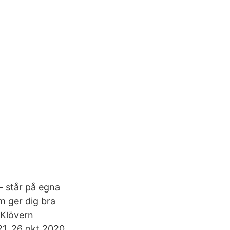
– står på egna
m ger dig bra
 Klövern
21. 26 okt 2020