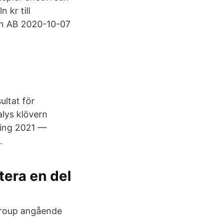
 kr till
rn AB 2020-10-07
ultat för
alys klövern
ning 2021 —
.
tera en del
Group angående