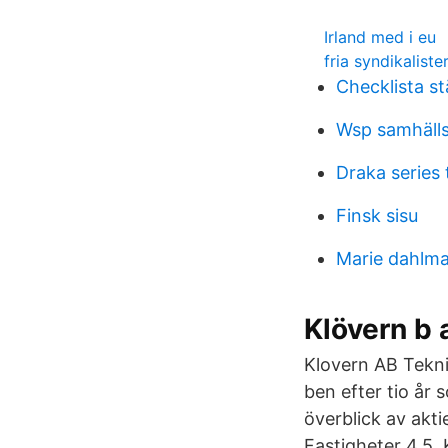
Irland med i eu
fria syndikaliste
Checklista st
Wsp samhäll
Draka series 
Finsk sisu
Marie dahlm
Klövern b 
Klovern AB Tekni
ben efter tio år
överblick av akt
Fastigheter 4,5 K