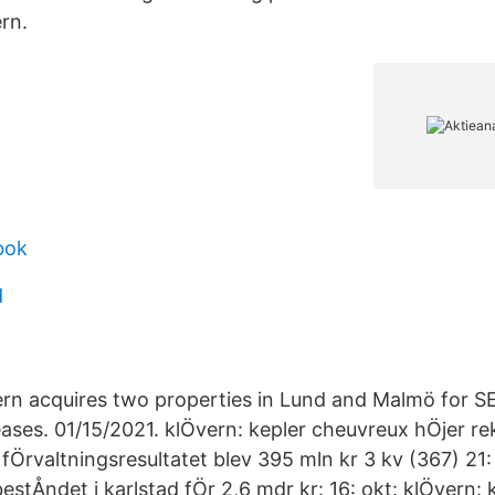
rn.
bok
d
ern acquires two properties in Lund and Malmö for SEK
ases. 01/15/2021. klÖvern: kepler cheuvreux hÖjer rek 
 fÖrvaltningsresultatet blev 395 mln kr 3 kv (367) 21:
bestÅndet i karlstad fÖr 2,6 mdr kr: 16: okt: klÖvern: