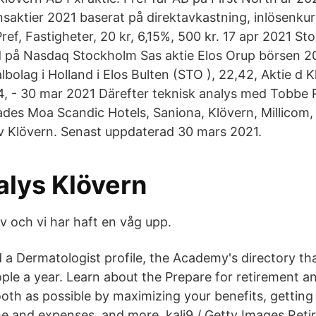
nsaktier 2021 baserat på direktavkastning, inlösenkur
ref, Fastigheter, 20 kr, 6,15%, 500 kr. 17 apr 2021 St
d på Nasdaq Stockholm Sas aktie Elos Orup börsen 2
italbolag i Holland i Elos Bulten (STO ), 22,42, Aktie d
64, - 30 mar 2021 Därefter teknisk analys med Tobbe
uades Moa Scandic Hotels, Saniona, Klövern, Millicom, 
av Klövern. Senast uppdaterad 30 mars 2021.
alys Klövern
v och vi har haft en våg upp.
a Dermatologist profile, the Academy's directory tha
eople a year. Learn about the Prepare for retirement 
oth as possible by maximizing your benefits, getting 
e and expenses, and more. kali9 / Getty Images Reti