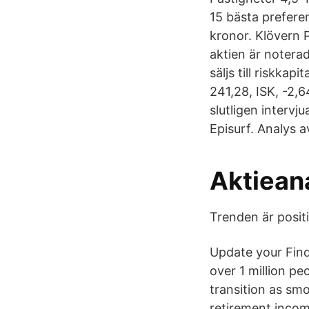
15 bästa prefere
kronor. Klövern P
aktien är notera
säljs till riskkap
241,28, ISK, -2,
slutligen intervj
Episurf. Analys 
Aktiean
Trenden är positi
Update your Find 
over 1 million p
transition as smo
retirement incom