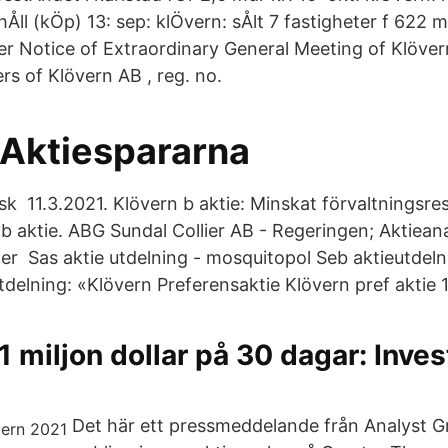
hÅll (kÖp) 13: sep: klÖvern: sÅlt 7 fastigheter f 622 mln
r Notice of Extraordinary General Meeting of Klöve
rs of Klövern AB , reg. no.
 Aktiespararna
sk 11.3.2021. Klövern b aktie: Minskat förvaltningsres
 b aktie. ABG Sundal Collier AB - Regeringen; Aktiean
er Sas aktie utdelning - mosquitopol Seb aktieutdel
tdelning: «Klövern Preferensaktie Klövern pref aktie 1
 1 miljon dollar på 30 dagar: Inves
Det här ett pressmeddelande från Analyst 