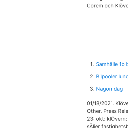
Corem och Klöve
Samhälle 1b 
Bilpooler lun
Nagon dag
01/18/2021. Klöv
Other. Press Rele
23: okt: klÖvern:
sÄljer fastighets