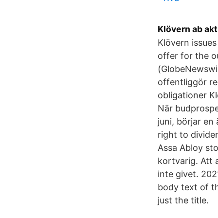
Klövern ab akt
Klövern issues
offer for the
(GlobeNewswir
offentliggör r
obligationer K
När budprospek
juni, börjar e
right to divid
Assa Abloy sto
kortvarig. Att
inte givet. 20
body text of t
just the title.