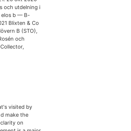
s och utdelning i
o elos b — B-
021 Blixten & Co
 Klövern B (STO),
 Rosén och
Collector,
t's visited by
and make the
clarity on
rement is a major