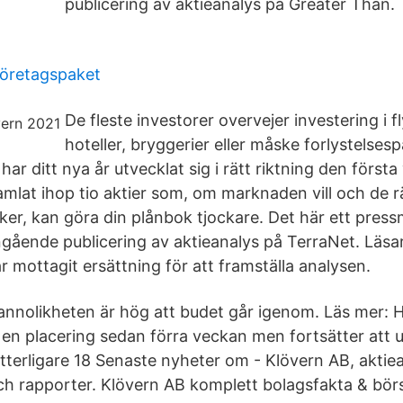
publicering av aktieanalys på Greater Than.
öretagspaket
De fleste investorer overvejer investering i f
hoteller, bryggerier eller måske forlystelsesp
ar ditt nya år utvecklat sig i rätt riktning den första
mlat ihop tio aktier som, om marknaden vill och de r
sker, kan göra din plånbok tjockare. Det här ett pres
gående publicering av aktieanalys på TerraNet. Läsar
 mottagit ersättning för att framställa analysen.
annolikheten är hög att budet går igenom. Läs mer: H
n placering sedan förra veckan men fortsätter att 
tterligare 18 Senaste nyheter om - Klövern AB, aktie
ch rapporter. Klövern AB komplett bolagsfakta & bör