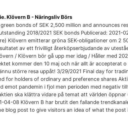
ie. Klövern B - Näringsliv Börs
 green bonds of SEK 2,500 million and announces res
 outstanding 2018/2021 SEK bonds Publicerad: 2021-0
e) Klövern emitterar gröna SEK-obligationer om 2 5
esultatet av ett frivilligt återköpserbjudande av utes
lövern / Klövern bör gå upp mer idag / Håller med 20
tet kommer den 10 maj och när allt är accepterat o 
n ännu större resa uppåt! 3/29/2021 Final day for trad
end for holders of ordinary and preference shares Akt
d emot pandemin i fjol men perioden med negativ tillv
 aktien ska klättra vidare på temat att världen öppna
21-04-08 Klövern B har brutit den fallande trendkanale
he blog post to give visitors an idea of what the post