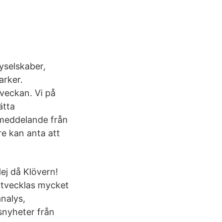
lyselskaber,
arker.
 veckan. Vi på
ätta
smeddelande från
e kan anta att
ej då Klövern!
utvecklas mycket
analys,
snyheter från