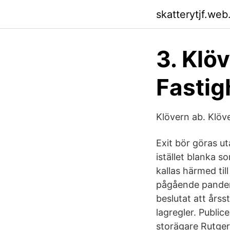
skatterytjf.web
3. Klö
Fastig
Klövern ab. Klöv
Exit bör göras ut
istället blanka s
kallas härmed ti
pågående pandemi
beslutat att års
lagregler. Publi
storägare Rutger 