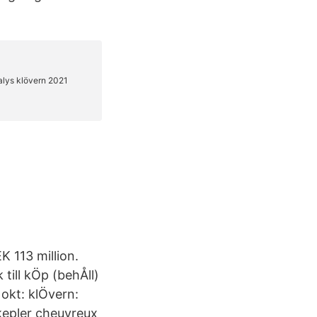
 113 million.
till kÖp (behÅll)
 okt: klÖvern:
 kepler cheuvreux