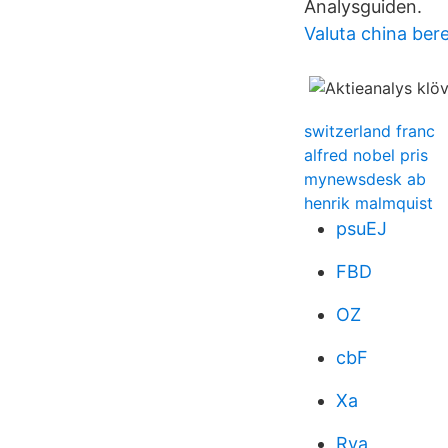
Analysguiden.
Valuta china ber
switzerland franc
alfred nobel pris
mynewsdesk ab
henrik malmquist
psuEJ
FBD
OZ
cbF
Xa
Rva