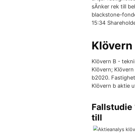
sÄnker rek till be
blackstone-fonde
15:34 Shareholde
Klövern
Klövern B - tekni
Klövern; Klövern
b2020. Fastighet
Klövern b aktie u
Fallstudie
till