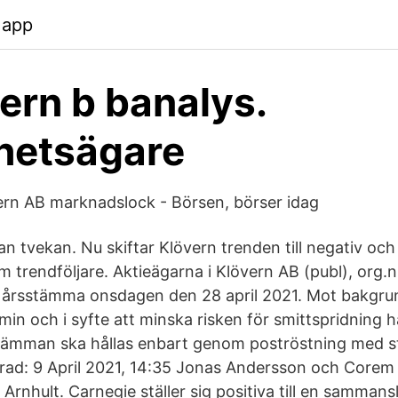
.app
vern b banalys.
hetsägare
ern AB marknadslock - Börsen, börser idag
an tvekan. Nu skiftar Klövern trenden till negativ oc
om trendföljare. Aktieägarna i Klövern AB (publ), org
ll årsstämma onsdagen den 28 april 2021. Mot bakgru
n och i syfte att minska risken för smittspridning h
stämman ska hållas enbart genom poströstning med stöd
cerad: 9 April 2021, 14:35 Jonas Andersson och Corem
Arnhult. Carnegie ställer sig positiva till en samman