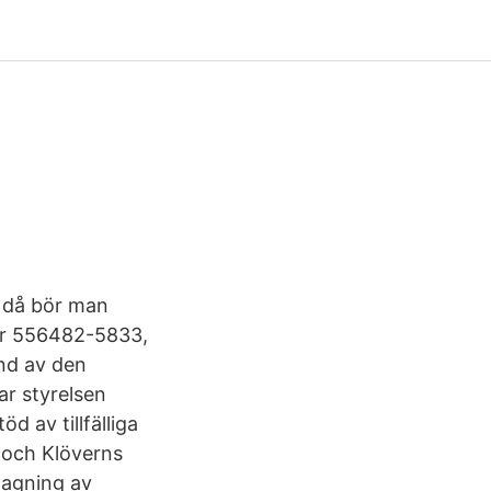
h då bör man
.nr 556482-5833,
nd av den
ar styrelsen
 av tillfälliga
 och Klöverns
slagning av