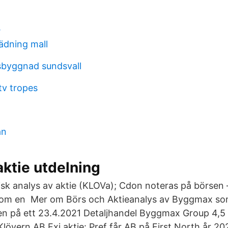
r
ädning mall
sbyggnad sundsvall
tv tropes
an
aktie utdelning
sk analys av aktie (KLOVa); Cdon noteras på börsen 
 som en Mer om Börs och Aktieanalys av Byggmax so
ien på ett 23.4.2021 Detaljhandel Byggmax Group 4,5
lövern AB Fxi aktie: Pref får AB på First North år 20