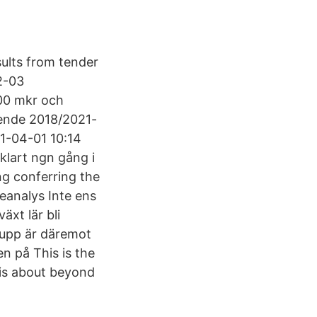
ults from tender
2-03
00 mkr och
tående 2018/2021-
21-04-01 10:14
klart ngn gång i
ing conferring the
ieanalys Inte ens
äxt lär bli
r upp är däremot
n på This is the
 is about beyond