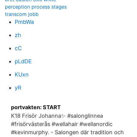
perception process stages
transcom jobb
PmbWa
zh
cC
pLdDE
KUxn
yR
portvakten: START
K18 Frisör Johanna✨ #salonglinnea
#frisörvästerås #wellahair #wellanordic
#kevinmurphy. - Salongen där tradition och