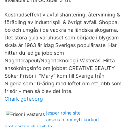
available until October 31th.
Kostnadseffektiv avfallshantering, återvinning &
förädling av industrispill & övrigt avfall. Shoppa,
bo och umgås i de vackra halländska skogarna.
Det stora gula varuhuset som började i blygsam
skala år 1963 är idag Sveriges populäraste Här
hittar du lediga jobb som
Nagelterapeut/Nagelteknolog i Västerås. Hitta
ansökningsinfo om jobbet CREATIVE BEAUTY
Söker Frisör i "Mary" kom till Sverige från
Nigeria som 16-åring med löftet om ett jobb som
frisör – men så blev det inte.
Chark goteborg
jesper roine site
ansokan om nytt korkort
bret easton ellis white