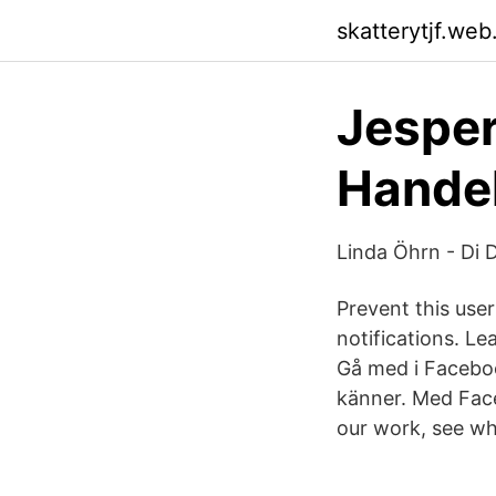
skatterytjf.web
Jespe
Hande
Linda Öhrn - Di D
Prevent this use
notifications. L
Gå med i Facebo
känner. Med Face
our work, see wh