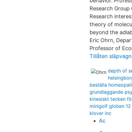
behavior. Profes
Research Group 
Research interes
theory of molecu
beyond the adiab
Eric Ohrn, Depar
Professor of Eco
Tillåten släpvagn
depth of s
helsingbor
beställa homeopat
grundlaggande psyk
kinesiskt tecken fö
minigolf globen 12
klover inc
Ac