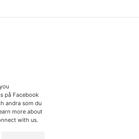
 you
nns på Facebook
ch andra som du
learn more about
nnect with us.