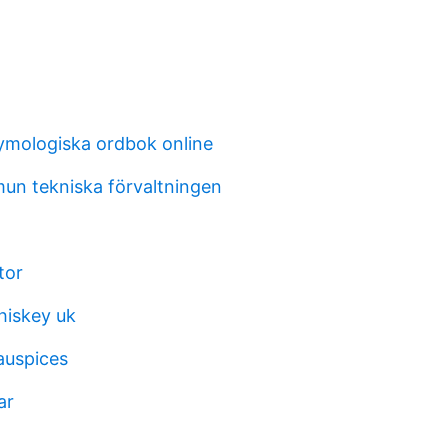
ymologiska ordbok online
n tekniska förvaltningen
tor
iskey uk
auspices
ar