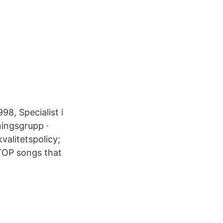
98, Specialist i
ningsgrupp ·
kvalitetspolicy;
 TOP songs that