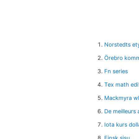
Norstedts et
Örebro kommu
Fn series
Tex math edi
Mackmyra wh
De meilleurs 
Iota kurs doll
Finsk sisu