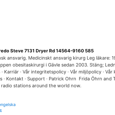
redo Steve 7131 Dryer Rd 14564-9160 585
sk ansvarig. Medicinskt ansvarig kirurg Leg läkare: 19
Öppen obesitaskirurgi i Gävle sedan 2003. Stäng; Led
· Karriär · Vår integritetspolicy · Vår miljöpolicy · Vår 
s · Kontakt · Support · Patrick Ohrn Frida Öhrn and
 radio stations around the world now.
 engelska
4