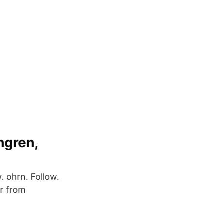
engren,
. ohrn. Follow.
er from