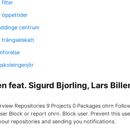
filter
 öppettider
uddinge centrum
r trängselskatt
mforelse
skoleingenjör
n feat. Sigurd Bjorling, Lars Bill
rview Repositories 9 Projects 0 Packages ohrn Follow
ser Block or report ohrn. Block user. Prevent this us
your repositories and sending you notifications.