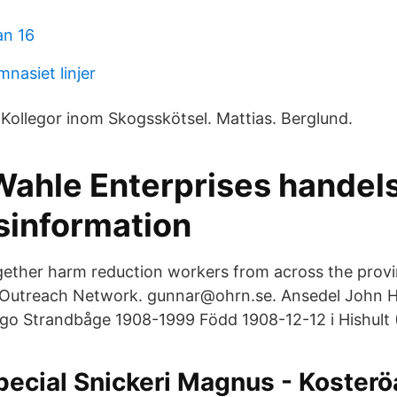
n 16
nasiet linjer
 Kollegor inom Skogsskötsel. Mattias. Berglund.
Wahle Enterprises handel
sinformation
gether harm reduction workers from across the prov
Outreach Network. gunnar@ohrn.se. Ansedel John 
go Strandbåge 1908-1999 Född 1908-12-12 i Hishult 
Special Snickeri Magnus - Koster