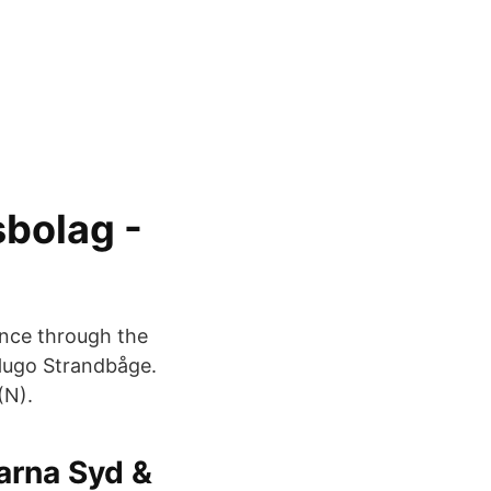
sbolag -
ince through the
Hugo Strandbåge.
(N).
öarna Syd &