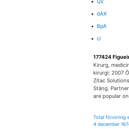
Qx
dAX
BpA
ci
177424 Figuei
Kirurg, medicin
kirurgi: 2007 
Zitac Solutions 
Stäng. Partner
are popular on
Total förvirring
4 december 167