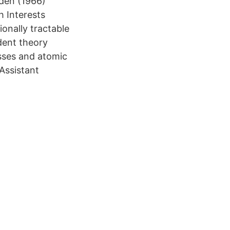
eden (1966)
 Interests
onally tractable
dent theory
sses and atomic
Assistant