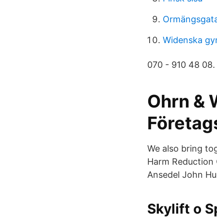
Ormängsgata
Widenska gym
070 - 910 48 08.
Ohrn & 
Företag
We also bring to
Harm Reduction 
Ansedel John Hu
Skylift o 