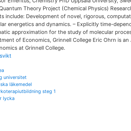
sor Emeritus, Chemistry PhD Uppsala University, Sw
Quantum Theory Project (Chemical Physics) Research
ts include: Development of novel, rigorous, computati
lar energetics and dynamics. – Explicitly time-depen
atic approximation for the study of molecular proce
tment of Economics, Grinnell College Eric Ohrn is an 
nomics at Grinnell College.
svikt
ea
g universitet
iska läkemedel
oterapiutbildning steg 1
r lycka