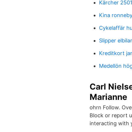
Kärcher 2501 
Kina ronneby
Cykelaffär h
Slipper elbila
Kreditkort ja
Medellön hög
Carl Nielse
Marianne
ohrn Follow. Ove
Block or report u
interacting with 