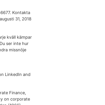
56677. Kontakta
augusti 31, 2018
arje kväll kämpar
Du ser inte hur
indra missnöje
 on LinkedIn and
rate Finance,
cy on corporate