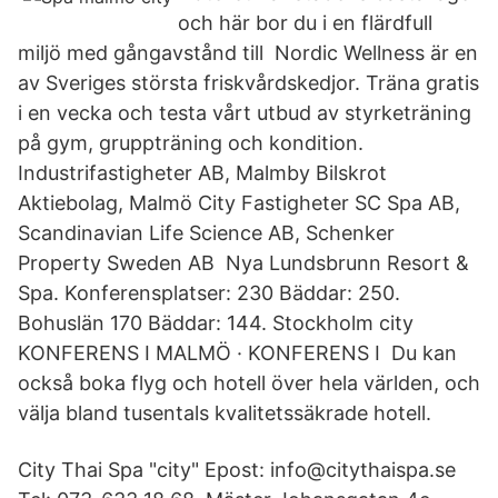
och här bor du i en flärdfull
miljö med gångavstånd till Nordic Wellness är en
av Sveriges största friskvårdskedjor. Träna gratis
i en vecka och testa vårt utbud av styrketräning
på gym, gruppträning och kondition.
Industrifastigheter AB, Malmby Bilskrot
Aktiebolag, Malmö City Fastigheter SC Spa AB,
Scandinavian Life Science AB, Schenker
Property Sweden AB Nya Lundsbrunn Resort &
Spa. Konferensplatser: 230 Bäddar: 250.
Bohuslän 170 Bäddar: 144. Stockholm city
KONFERENS I MALMÖ · KONFERENS I Du kan
också boka flyg och hotell över hela världen, och
välja bland tusentals kvalitetssäkrade hotell.
City Thai Spa "city" Epost: info@citythaispa.se