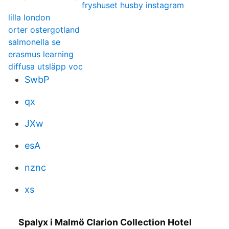
fryshuset husby instagram
lilla london
orter ostergotland
salmonella se
erasmus learning
diffusa utsläpp voc
SwbP
qx
JXw
esA
nznc
xs
Spalyx i Malmö Clarion Collection Hotel