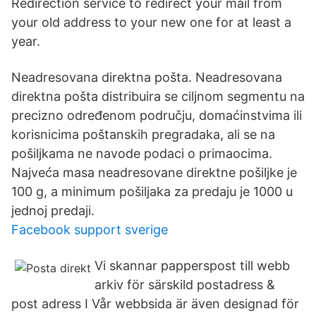
Redirection service to redirect your mail from
your old address to your new one for at least a
year.
Neadresovana direktna pošta. Neadresovana
direktna pošta distribuira se ciljnom segmentu na
precizno određenom području, domaćinstvima ili
korisnicima poštanskih pregradaka, ali se na
pošiljkama ne navode podaci o primaocima.
Najveća masa neadresovane direktne pošiljke je
100 g, a minimum pošiljaka za predaju je 1000 u
jednoj predaji.
Facebook support sverige
Vi skannar papperspost till webb
arkiv för särskild postadress &
post adress I Vår webbsida är även designad för